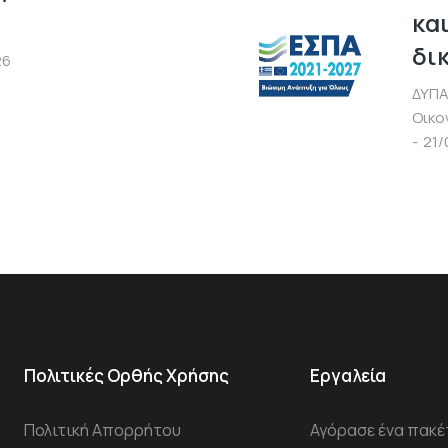
κα
δι
26
ΔΥΠΑ
Οικο
21/
Πολιτικές Ορθής Χρήσης
Εργαλεία
Πολιτική Απορρήτου
Αγόρασε ένα πακέ