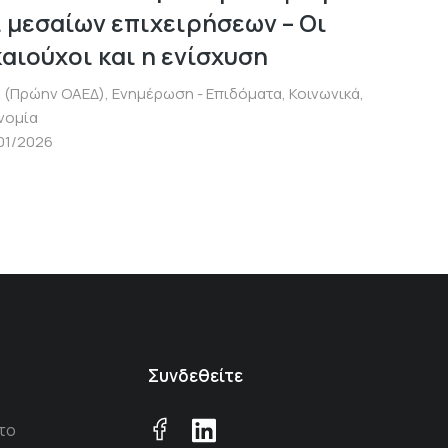
ι μεσαίων επιχειρήσεων – Οι
καιούχοι και η ενίσχυση
 (Πρώην ΟΑΕΔ)
,
Ενημέρωση - Επιδόματα
,
Κοινωνικά
,
νομία
01/2026
Συνδεθείτε
το